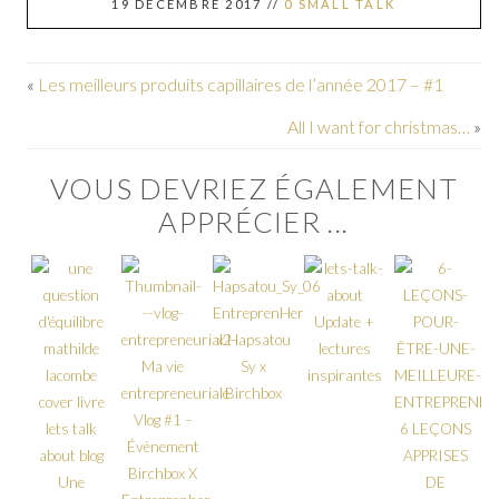
19 DÉCEMBRE 2017
//
0 SMALL TALK
«
Les meilleurs produits capillaires de l’année 2017 – #1
All I want for christmas…
»
VOUS DEVRIEZ ÉGALEMENT
APPRÉCIER ...
EntreprenHer
Update +
x Hapsatou
lectures
Ma vie
Sy x
inspirantes
entrepreneuriale
Birchbox
Vlog #1 –
6 LEÇONS
Évènement
APPRISES
Birchbox X
Une
DE