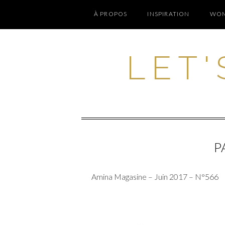
À PROPOS
INSPIRATION
WOM
LET'
P
Amina Magasine – Juin 2017 – N°566