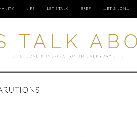
ANITY
LIFE
LET’S TALK
BREF
… ET SINON…
S TALK AB
LIFE, LOVE & INSPIRATION IN EVERYDAY LIFE
ARUTIONS