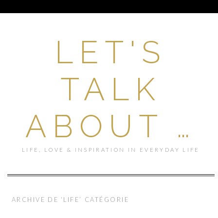
LET'S
TALK
ABOUT …
LIFE, LOVE & INSPIRATION IN EVERYDAY LIFE
ARCHIVE DE ‘LIFE’ CATÉGORIE