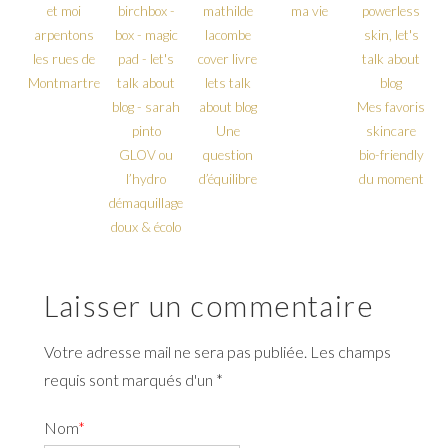
et moi
ma vie
arpentons
les rues de
Montmartre
Mes favoris
Une
skincare
GLOV ou
question
bio-friendly
l’hydro
d’équilibre
du moment
démaquillage
doux & écolo
Laisser un commentaire
Votre adresse mail ne sera pas publiée. Les champs
requis sont marqués d'un *
Nom
*