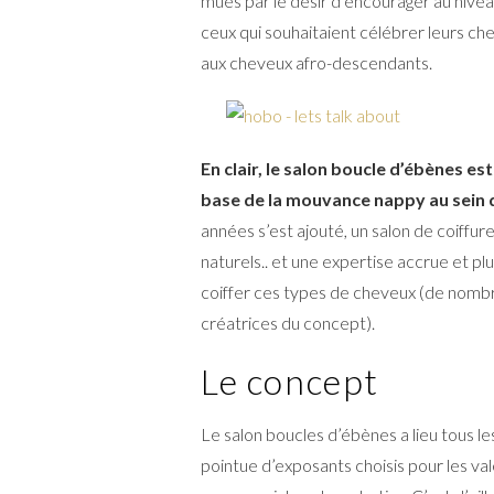
mues par le désir d’encourager au nivea
ceux qui souhaitaient célébrer leurs c
aux cheveux afro-descendants.
En clair, le salon boucle d’ébènes est
base de la mouvance nappy au sein
années s’est ajouté, un salon de coiffur
naturels.. et une expertise accrue et plut
coiffer ces types de cheveux (de nombr
créatrices du concept).
Le concept
Le salon boucles d’ébènes a lieu tous l
pointue d’exposants choisis pour les val