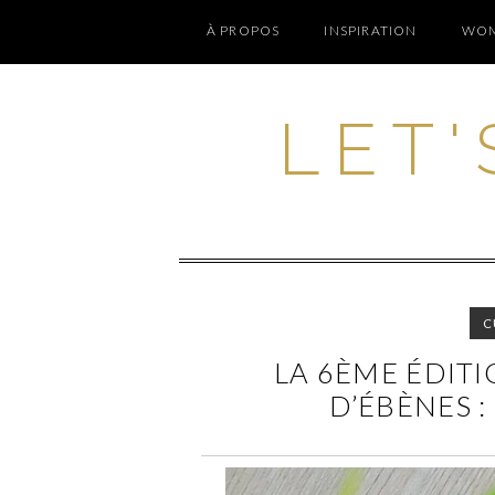
À PROPOS
INSPIRATION
WOM
LET'
C
LA 6ÈME ÉDIT
D’ÉBÈNES : 