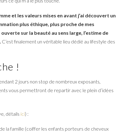
urs ce qui m’a le plus touché.
mme et les valeurs mises en avant j’ai découvert un
mmation plus éthique, plus proche de mes
 ouverte sur la beauté au sens large, l’estime de
.
C’est finalement un véritable lieu dédié au lifestyle des
he !
 pendant 2 jours non stop de nombreux exposants,
ts vous permettront de repartir avec le plein d’idées
e, détails
ici
) :
e la famille (coiffer les enfants porteurs de cheveux