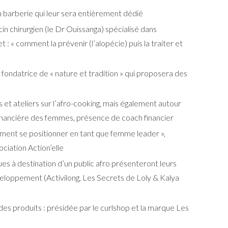
n barberie qui leur sera entièrement dédié
n chirurgien (le Dr Ouissanga) spécialisé dans
jet : « comment la prévenir (l’alopécie) puis la traiter et
fondatrice de « nature et tradition » qui proposera des
 et ateliers sur l’afro-cooking, mais également autour
financière des femmes, présence de coach financier
ent se positionner en tant que femme leader »,
ciation Action’elle
s à destination d’un public afro présenteront leurs
eloppement (Activilong, Les Secrets de Loly & Kalya
es produits : présidée par le curlshop et la marque Les