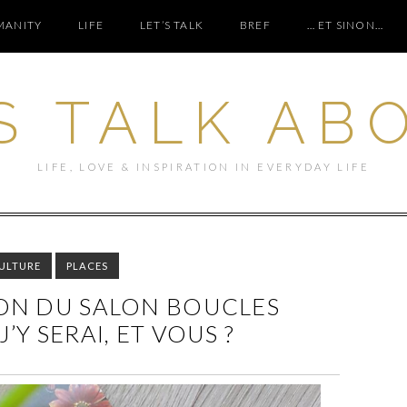
ANITY
LIFE
LET’S TALK
BREF
… ET SINON…
S TALK AB
LIFE, LOVE & INSPIRATION IN EVERYDAY LIFE
ULTURE
PLACES
ION DU SALON BOUCLES
J’Y SERAI, ET VOUS ?