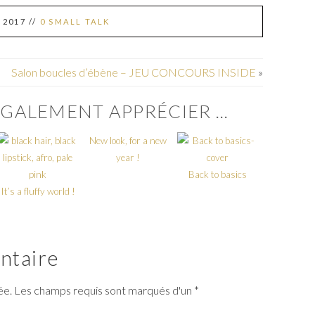
 2017
//
0 SMALL TALK
Salon boucles d’ébène – JEU CONCOURS INSIDE
»
GALEMENT APPRÉCIER ...
New look, for a new
year !
Back to basics
It’s a fluffy world !
ntaire
iée. Les champs requis sont marqués d'un *