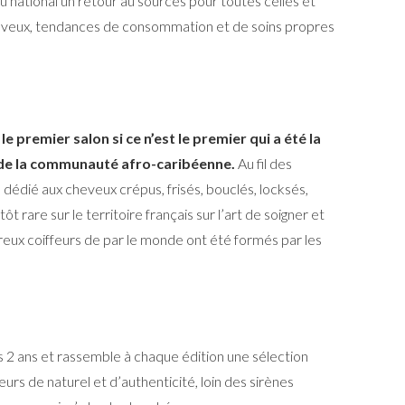
u national un retour au sources pour toutes celles et
heveux, tendances de consommation et de soins propres
 le premier salon si ce n’est le premier qui a été la
 de la communauté afro-caribéenne.
Au fil des
e dédié aux cheveux crépus, frisés, bouclés, locksés,
ôt rare sur le territoire français sur l’art de soigner et
eux coiffeurs de par le monde ont été formés par les
es 2 ans et rassemble à chaque édition une sélection
eurs de naturel et d’authenticité, loin des sirènes