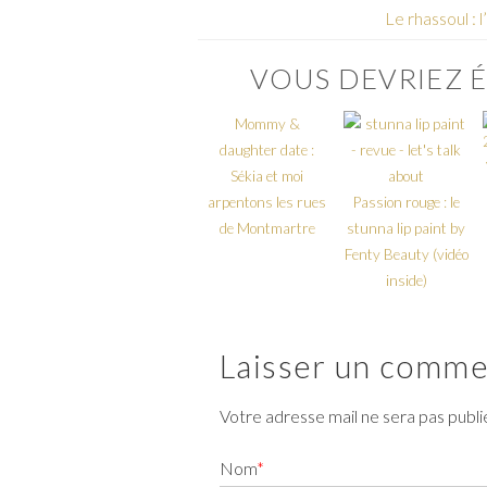
Le rhassoul :
VOUS DEVRIEZ É
Mommy &
daughter date :
Sékia et moi
arpentons les rues
Passion rouge : le
de Montmartre
stunna lip paint by
Fenty Beauty (vidéo
inside)
Laisser un comme
Votre adresse mail ne sera pas publ
Nom
*