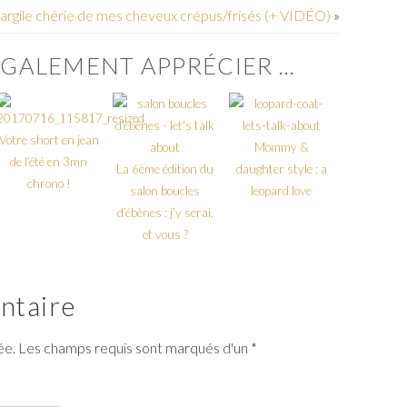
 l’argile chérie de mes cheveux crépus/frisés (+ VIDÉO)
»
GALEMENT APPRÉCIER ...
Votre short en jean
Mommy &
de l’été en 3mn
La 6ème édition du
daughter style : a
chrono !
salon boucles
leopard love
d’ébènes : j’y serai,
et vous ?
ntaire
iée. Les champs requis sont marqués d'un *