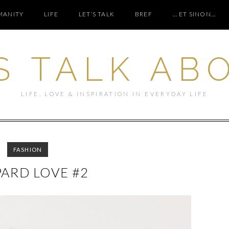
ANITY
LIFE
LET’S TALK
BREF
… ET SINON…
S TALK AB
LIFE, LOVE & INSPIRATION IN EVERYDAY LIFE
FASHION
ARD LOVE #2