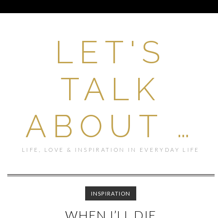
LET'S
TALK
ABOUT …
LIFE, LOVE & INSPIRATION IN EVERYDAY LIFE
INSPIRATION
WHEN I’LL DIE