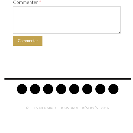
Commenter
*
© LET'S TALK ABOUT - TOUS DROITS RÉSERVÉS - 2016