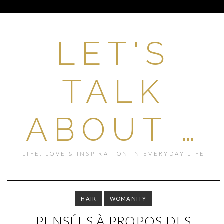
LET'S
TALK
ABOUT …
LIFE, LOVE & INSPIRATION IN EVERYDAY LIFE
HAIR
WOMANITY
PENSÉES À PROPOS DES