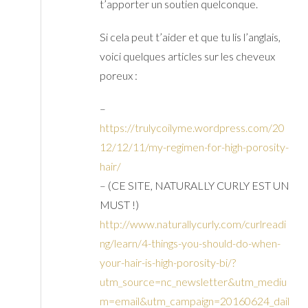
t’apporter un soutien quelconque.
Si cela peut t’aider et que tu lis l’anglais,
voici quelques articles sur les cheveux
poreux :
–
https://trulycoilyme.wordpress.com/20
12/12/11/my-regimen-for-high-porosity-
hair/
– (CE SITE, NATURALLY CURLY EST UN
MUST !)
http://www.naturallycurly.com/curlreadi
ng/learn/4-things-you-should-do-when-
your-hair-is-high-porosity-bi/?
utm_source=nc_newsletter&utm_mediu
m=email&utm_campaign=20160624_dail