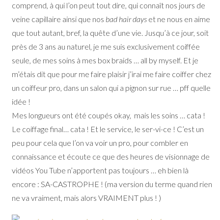
comprend, à qui l’on peut tout dire, qui connaît nos jours de
veine capillaire ainsi que nos
bad hair days
et ne nous en aime
que tout autant, bref, la quête d’une vie. Jusqu’à ce jour, soit
près de 3 ans au naturel, je me suis exclusivement coiffée
seule, de mes soins à mes box braids … all by myself. Et je
m’étais dit que pour me faire plaisir j’irai me faire coiffer chez
un coiffeur pro, dans un salon qui a pignon sur rue … pff quelle
idée !
Mes longueurs ont été coupés okay, mais les soins … cata !
Le coiffage final… cata ! Et le service, le ser-vi-ce ! C’est un
peu pour cela que l’on va voir un pro, pour combler en
connaissance et écoute ce que des heures de visionnage de
vidéos You Tube n’apportent pas toujours … eh bien là
encore : SA-CASTROPHE ! (ma version du terme quand rien
ne va vraiment, mais alors VRAIMENT plus ! )