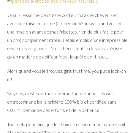
Je suis ressortie de chez le coiffeur furax, le cheveu sec,
avec une mise en forme (j’ai demandé un wash and go, soit
une mise en avant de mes frisettes, rien de plus facile pour
un pro) complément ratée. J’étais emplis d’une irrépressible
envie de vengeance ! Mes chères, inutile de vous préciser
qu’en matière de coiffeur idéal, la quête continue…
Alors quand vous le trouvez, girls trust me, you put a lock-on
it !
So yeah, c’est cool mais comme toute bonnes choses,
entretenir une belle crinière 100% bio et certifiée sans
O.G.M. demande des efforts et de la patience.
Tout cela pour dire que le choix de retourner au naturel doit
être mûrement réfléchis et pris en considération. Car si vous