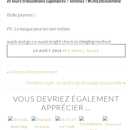
et leurs tribulations capillaires ? Tentées ? #OnEstEnsemble
Belle journée !
PS : Le lexique pour les non-initiées
wash and go
co-wash
lenght check
la shingling method
23 AOÛT 2016
//
4 SMALL TALKS
«
3 livres à lire maintenant
Timeless style : en quête du dressing responsable
»
VOUS DEVRIEZ ÉGALEMENT
APPRÉCIER ...