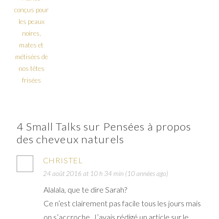
conçus pour
les peaux
noires,
mates et
métisées de
nos têtes
frisées
4 Small Talks sur Pensées à propos
des cheveux naturels
CHRISTEL
24 août 2016 at 10 h 34 min (10 années ago)
Alalala, que te dire Sarah?
Ce n’est clairement pas facile tous les jours mais
on s’accroche. J’avais rédigé un article sur le