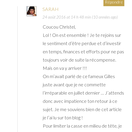
Répondre
SARAH
24 août 2016 at 14 h 48 min (10 années ago)
Coucou Christel,
Lol ! On est ensemble ! Je te rejoins sur
le sentiment d’être perdue et d’investir
en temps, finances et efforts pour ne pas
toujours voir de suite la récompense.
Mais on va y arriver !!!
On m’avait parlé de ce fameux Gilles
juste avant que je ne commette
l’irréparable en juillet dernier … J’attends
donc avec impatience ton retour à ce
sujet. Je me souviens bien de cet article
je l’ai lu sur ton blog !
Pour limiter la casse en milieu de tête, je