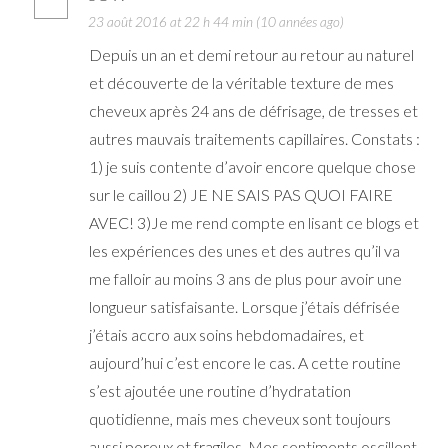
23 août 2016 at 22 h 44 min (10 années ago)
Depuis un an et demi retour au retour au naturel
et découverte de la véritable texture de mes
cheveux après 24 ans de défrisage, de tresses et
autres mauvais traitements capillaires. Constats :
1) je suis contente d’avoir encore quelque chose
sur le caillou 2) JE NE SAIS PAS QUOI FAIRE
AVEC! 3)Je me rend compte en lisant ce blogs et
les expériences des unes et des autres qu’il va
me falloir au moins 3 ans de plus pour avoir une
longueur satisfaisante. Lorsque j’étais défrisée
j’étais accro aux soins hebdomadaires, et
aujourd’hui c’est encore le cas. A cette routine
s’est ajoutée une routine d’hydratation
quotidienne, mais mes cheveux sont toujours
aussi poreux et fragiles. Mes sentiments oscillent