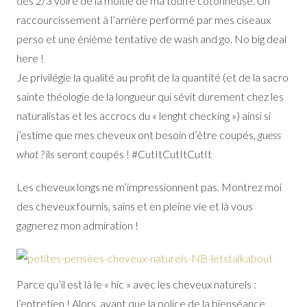
des 2/3 voire de la moitié de ma touffe cotonneuse. Un
raccourcissement à l’arrière performé par mes ciseaux
perso et une énième tentative de wash and go. No big deal
here !
Je privilégie la qualité au profit de la quantité (et de la sacro
sainte théologie de la longueur qui sévit durement chez les
naturalistas et les accrocs du « lenght checking ») ainsi si
j’estime que mes cheveux ont besoin d’être coupés,
guess
what ?
ils seront coupés ! #CutItCutItCutIt
Les cheveux longs ne m’impressionnent pas. Montrez moi
des cheveux fournis, sains et en pleine vie et là vous
gagnerez mon admiration !
Parce qu’il est là le « hic » avec les cheveux naturels :
l’entretien ! Alors, avant que la police de la bienséance