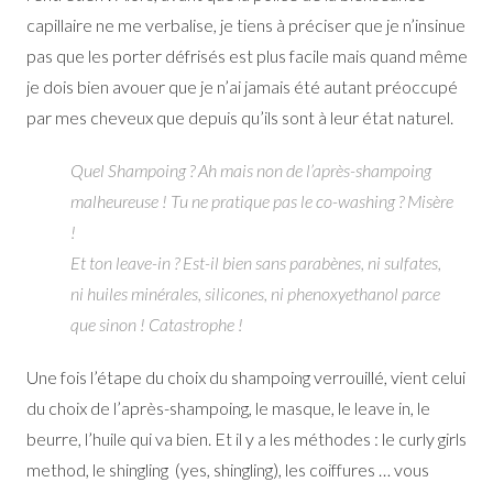
capillaire ne me verbalise, je tiens à préciser que je n’insinue
pas que les porter défrisés est plus facile mais quand même
je dois bien avouer que je n’ai jamais été autant préoccupé
par mes cheveux que depuis qu’ils sont à leur état naturel.
Quel Shampoing ? Ah mais non de l’après-shampoing
malheureuse ! Tu ne pratique pas le co-washing ? Misère
!
Et ton leave-in ? Est-il bien sans parabènes, ni sulfates,
ni huiles minérales, silicones, ni phenoxyethanol parce
que sinon ! Catastrophe !
Une fois l’étape du choix du shampoing verrouillé, vient celui
du choix de l’après-shampoing, le masque, le leave in, le
beurre, l’huile qui va bien. Et il y a les méthodes : le curly girls
method, le shingling (yes, shingling), les coiffures … vous