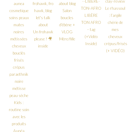
Le rhassoul
Salon
LIBÈRE
: l’argile
boucles
TON AFRO
chérie de
d’ébène +
– tag
mes
Un frohawk
VLOG
(+Vidéo
cheveux
please ! 🎥
Mère/fille
Inside)
crépus/frisés
inside
(+ VIDÉO)
Kids :
routine soin
avec les
produits
Aunéa