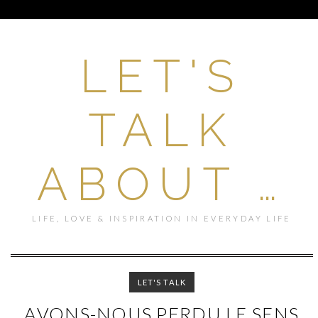
LET'S
TALK
ABOUT …
LIFE, LOVE & INSPIRATION IN EVERYDAY LIFE
LET'S TALK
AVONS-NOUS PERDU LE SENS