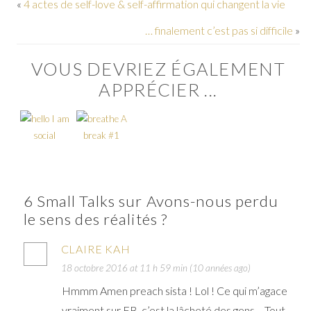
«
4 actes de self-love & self-affirmation qui changent la vie
… finalement c’est pas si difficile
»
VOUS DEVRIEZ ÉGALEMENT
APPRÉCIER ...
I am
A
social
break #1
6 Small Talks sur Avons-nous perdu
le sens des réalités ?
CLAIRE KAH
18 octobre 2016 at 11 h 59 min (10 années ago)
Hmmm Amen preach sista ! Lol ! Ce qui m’agace
vraiment sur FB, c’est la lâcheté des gens… Tout