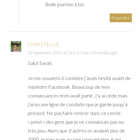
Belle journée à toi.
Répondre
CHRISTELLE
20 septembre 2016 at 16 h 57 min (10 années ago)
Salut Sarah,
Je me souviens ô combien j’avais hésité avant de
rejoindre Facebook. Beaucoup de mes
connaissances m’en avait parlé. J’y ai cédé mais
j’ai eu une ligne de conduite que je garde jusqu’à
présent. Ne pas faire rentrer dans ce cercle
« privé » des gens que je ne connaissais pas ou
très peu. Alors que d’autres en avaient plus de
1000, je n’en avais qu’une cinquantaine. 6 ans