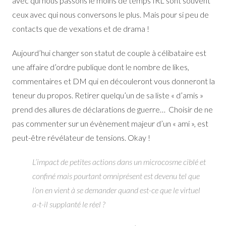
avec qui nous passons le moins de temps IRL sont souvent
ceux avec qui nous conversons le plus. Mais pour si peu de
contacts que de vexations et de drama !
Aujourd’hui changer son statut de couple à célibataire est
une affaire d’ordre publique dont le nombre de likes,
commentaires et DM qui en découleront vous donneront la
teneur du propos. Retirer quelqu’un de sa liste « d’amis »
prend des allures de déclarations de guerre… Choisir de ne
pas commenter sur un évènement majeur d’un « ami », est
peut-être révélateur de tensions. Okay !
L’impact de petites actions dans un microcosme ciblé et
confiné mais pourtant omniprésent est devenu tel que
l’on en vient à se demander quand est-ce que le virtuel
a-t-il supplanté le réel ?