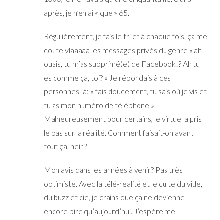
après, je n’en ai « que » 65.
Régulièrement, je fais le tri et à chaque fois, ça me
coute vlaaaaa les messages privés du genre « ah
ouais, tu m’as supprimé(e) de Facebook!? Ah tu
es comme ça, toi? » Je répondais à ces
personnes-là: « fais doucement, tu sais où je vis et
tu as mon numéro de téléphone »
Malheureusement pour certains, le virtuel a pris
le pas sur la réalité. Comment faisait-on avant
tout ça, hein?
Mon avis dans les années à venir? Pas très
optimiste. Avec la télé-realité et le culte du vide,
du buzz et cie, je crains que ça ne devienne
encore pire qu’aujourd’hui. J’espère me