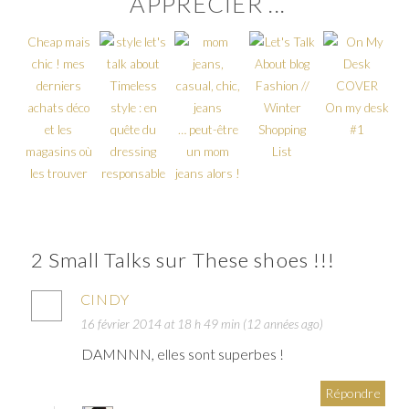
APPRÉCIER ...
Cheap mais
chic ! mes
derniers
Timeless
Fashion //
achats déco
style : en
Winter
On my desk
et les
quête du
… peut-être
Shopping
#1
magasins où
dressing
un mom
List
les trouver
responsable
jeans alors !
2 Small Talks sur These shoes !!!
CINDY
16 février 2014 at 18 h 49 min (12 années ago)
DAMNNN, elles sont superbes !
Répondre