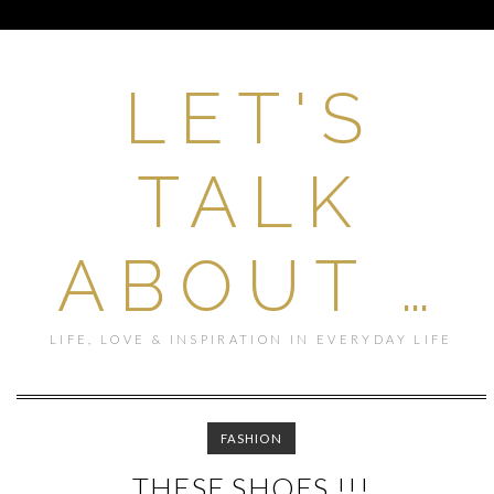
LET'S
TALK
ABOUT …
LIFE, LOVE & INSPIRATION IN EVERYDAY LIFE
FASHION
THESE SHOES !!!