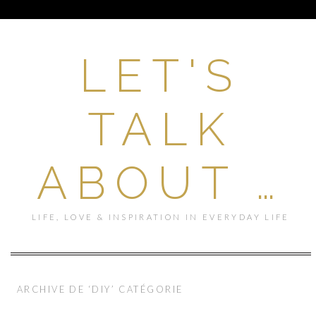
LET'S
TALK
ABOUT …
LIFE, LOVE & INSPIRATION IN EVERYDAY LIFE
ARCHIVE DE ‘DIY’ CATÉGORIE